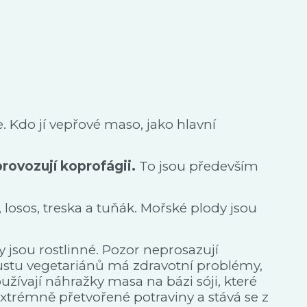
. Kdo jí vepřové maso, jako hlavní
rovozují koprofágii.
To jsou především
, losos, treska a tuňák. Mořské plody jsou
ny jsou rostlinné. Pozor neprosazují
poustu vegetariánů má zdravotní problémy,
žívají náhražky masa na bázi sóji, které
xtrémně přetvořené potraviny a stává se z