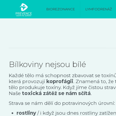
BIOREZONANCE
LYMFODRENÁŽ
Bílkoviny nejsou bílé
Každé tělo má schopnost zbavovat se toxínů. T
která provozují
koprofágii
. Znamená to, že t
tělo produkuje toxíny. Když jíme čistou stravu
Naše
toxická zátěž se nám sčítá
.
Strava se nám dělí do potravinových úrovní:
rostliny
/ i když jsou dnes rostliny zatíž