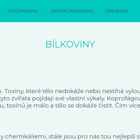
MYCOTERAPIE
OČISTA ORGANISMU
PREVENCE
BÍLKOVINY
oxíny, které tělo nedokáže nebo nestíhá vyloučit,
yto zvířata pojídají své vlastní výkaly. Koprofágo
, toxínů je málo a tělo se dokáže čistit. Čím více
eny chemikáliemi, stále jsou pro nás tou nejlepš