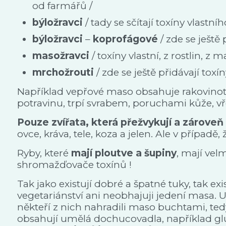
od farmářů /
býložravci
/ tady se sčítají toxíny vlastního
býložravci
–
koprofágové
/ zde se ještě 
masožravci
/ toxíny vlastní, z rostlin, z m
mrchožrouti
/ zde se ještě přidávají toxí
Například vepřové maso obsahuje rakovinotvo
potravinu, trpí svrabem, poruchami kůže, v
Pouze zvířata, která přežvykují a zároveň
ovce, kráva, tele, koza a jelen. Ale v případě
Ryby, které
mají ploutve a šupiny
, mají vel
shromažďovače toxínů !
Tak jako existují dobré a špatné tuky, tak exi
vegetariánství ani neobhajuji jedení masa. U
někteří z nich nahradili maso buchtami, ted
obsahují umělá dochucovadla, například glut