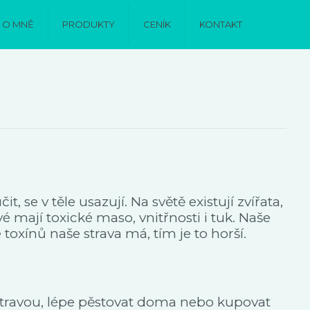
O MNĚ
PRODUKTY
CENÍK
KONTAKT
 se v těle usazují. Na světě existují zvířata,
vé mají toxické maso, vnitřnosti i tuk. Naše
 toxínů naše strava má, tím je to horší.
í stravou, lépe pěstovat doma nebo kupovat