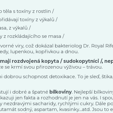
 těla s toxíny z rostlin /
přidávají toxíny z výkalů /
asa, z výkalů /
ny z rozkládajícího se masa /
rné viry, což dokázal bakteriolog Dr. Royal Rife
ředy, lupenkou, kopřivkou a dnou.
 mají rozdvojená kopyta / sudokopytníci /, nep
, že se krmí svou přirozenou výživou – trávou.
mi dobrou schopnost detoxikace. To je sleď, štika
stují i dobré a špatné
bílkoviny
. Nejlepší bílkovi
kazuji jen fakta a rozhodnutí je jen na vás. I s
y nezdravými sacharidy, rychlými cukry. Dále pou
amát sodný, aspartam, kvasinky...atd. Jsou to e