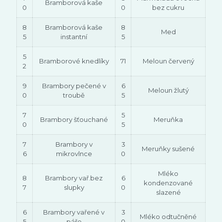
Bramborová kaše
0
0
bez cukru
8
Bramborová kaše
8
Med
5
instantní
5
5
Bramborové knedlíky
71
Meloun červený
2
9
Brambory pečené v
6
Meloun žlutý
0
troubě
5
7
5
Brambory šťouchané
Meruňka
0
5
7
Brambory v
3
Meruňky sušené
6
mikrovlnce
0
Mléko
8
Brambory vař.bez
6
kondenzované
7
slupky
0
slazené
6
Brambory vařené v
3
Mléko odtučněné
5
páře
0