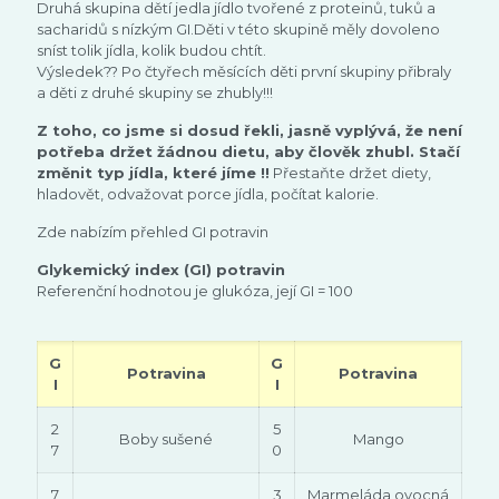
Druhá skupina dětí jedla jídlo tvořené z proteinů, tuků a
sacharidů s nízkým GI.Děti v této skupině měly dovoleno
sníst tolik jídla, kolik budou chtít.
Výsledek?? Po čtyřech měsících děti první skupiny přibraly
a děti z druhé skupiny se zhubly!!!
Z toho, co jsme si dosud řekli, jasně vyplývá, že není
potřeba držet žádnou dietu, aby člověk zhubl. Stačí
změnit typ jídla, které jíme !!
Přestaňte držet diety,
hladovět, odvažovat porce jídla, počítat kalorie.
Zde nabízím přehled GI potravin
Glykemický index (GI) potravin
Referenční hodnotou je glukóza, její GI = 100
G
G
Potravina
Potravina
I
I
2
5
Boby sušené
Mango
7
0
7
3
Marmeláda ovocná