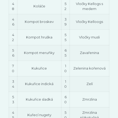
4
5
Vločky Kellogs s
Koláče
8
2
medem
4
3
Kompot broskev
Vločky Kelloogs
6
9
4
5
Kompot hruška
Vločky musli
2
5
5
6
Kompot meruňky
Zavařenina
6
5
7
1
Kukuřice
Zelenina kořenová
0
0
3
1
Kukuřice indická
Zelí
4
0
5
6
Kukuřice sladká
Zmrzlina
3
0
4
5
Zmrzlina
Kuřecí nugety
5
0
nízkotučná