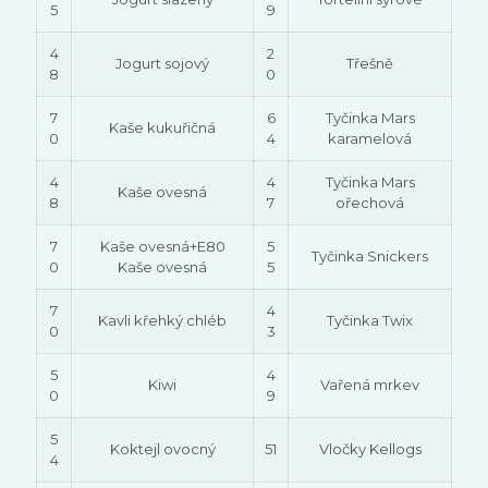
5
9
4
2
Jogurt sojový
Třešně
8
0
7
6
Tyčinka Mars
Kaše kukuřičná
0
4
karamelová
4
4
Tyčinka Mars
Kaše ovesná
8
7
ořechová
7
Kaše ovesná+E80
5
Tyčinka Snickers
0
Kaše ovesná
5
7
4
Kavli křehký chléb
Tyčinka Twix
0
3
5
4
Kiwi
Vařená mrkev
0
9
5
Koktejl ovocný
51
Vločky Kellogs
4