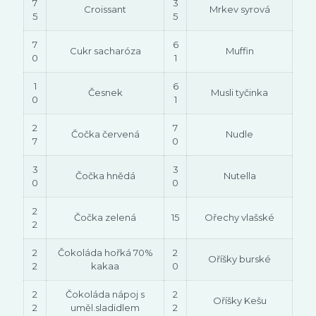
7
3
Croissant
Mrkev syrová
5
5
7
6
Cukr sacharóza
Muffin
0
1
1
6
Česnek
Musli tyčinka
0
1
2
7
Čočka červená
Nudle
7
0
3
3
Čočka hnědá
Nutella
0
0
2
Čočka zelená
15
Ořechy vlašské
2
2
Čokoláda hořká 70%
2
Oříšky burské
2
kakaa
0
2
Čokoláda nápoj s
2
Oříšky Kešu
2
uměl.sladidlem
2