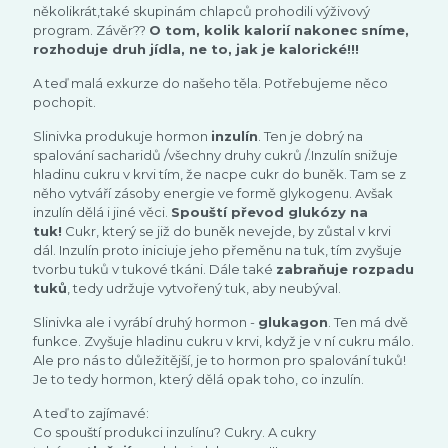
několikrát,také skupinám chlapců prohodili výživový
program. Závěr??
O tom, kolik kalorií nakonec sníme,
rozhoduje druh jídla, ne to, jak je kalorické!!!
A teď malá exkurze do našeho těla. Potřebujeme něco
pochopit.
Slinivka produkuje hormon
inzulín
. Ten je dobrý na
spalování sacharidů /všechny druhy cukrů /.Inzulín snižuje
hladinu cukru v krvi tím, že nacpe cukr do buněk. Tam se z
něho vytváří zásoby energie ve formě glykogenu. Avšak
inzulín dělá i jiné věci.
Spouští převod glukózy na
tuk!
Cukr, který se již do buněk nevejde, by zůstal v krvi
dál. Inzulín proto iniciuje jeho přeměnu na tuk, tím zvyšuje
tvorbu tuků v tukové tkáni. Dále také
zabraňuje rozpadu
tuků
, tedy udržuje vytvořený tuk, aby neubýval.
Slinivka ale i vyrábí druhý hormon -
glukagon
. Ten má dvě
funkce. Zvyšuje hladinu cukru v krvi, když je v ní cukru málo.
Ale pro nás to důležitější, je to hormon pro spalování tuků!
Je to tedy hormon, který dělá opak toho, co inzulín.
A teď to zajímavé:
Co spouští produkci inzulínu? Cukry. A cukry