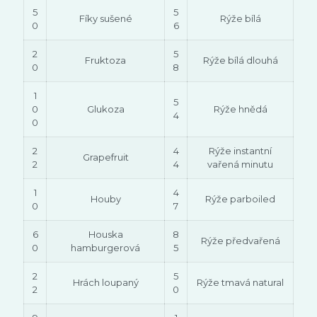
5
5
Fíky sušené
Rýže bílá
0
6
2
5
Fruktoza
Rýže bílá dlouhá
0
8
1
5
0
Glukoza
Rýže hnědá
4
0
2
4
Rýže instantní
Grapefruit
2
4
vařená minutu
1
4
Houby
Rýže parboiled
0
7
6
Houska
8
Rýže předvařená
0
hamburgerová
5
2
5
Hrách loupaný
Rýže tmavá natural
2
0