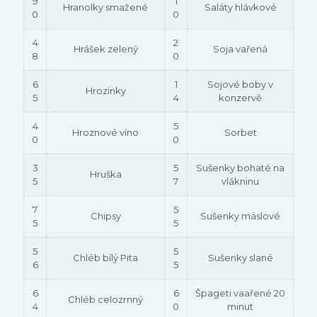
9
1
Hranolky smažené
Saláty hlávkové
0
0
4
2
Hrášek zelený
Soja vařená
8
0
6
1
Sojové boby v
Hrozinky
5
4
konzervě
4
5
Hroznové víno
Sorbet
0
0
3
5
Sušenky bohaté na
Hruška
5
7
vlákninu
7
5
Chipsy
Sušenky máslové
5
5
5
5
Chléb bílý Pita
Sušenky slané
6
5
6
6
Špageti vaařené 20
Chléb celozrnný
4
0
minut