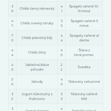
3
4
Špageti vařené 10-
Chléb černý německý
9
1
15 minut
4
3
Špageti vařené 5
Chléb ovesný otruby
7
5
minut
7
4
Špagety vařené al
Chléb pšeničný bílý
0
4
dente
4
4
Šťáva z
Chléb žitný
4
0
čerst.pomer.
4
Jablečná šťáva
2
Švestka
0
přírodní
2
5
4
Jahody
Těstoviny celozrnné
0
0
3
Jogurt nízkotučný s
5
Těstoviny vařené
2
fruktozou
5
bílé
3
4
Jogurt slazený
Tortelini sýrové