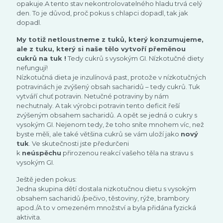
opakuje.A tento stav nekontrolovatelného hladu trvá celý
den. To je důvod, proč pokus s chlapci dopadl, tak jak
dopadl.
My totiž netloustneme z tuků, který konzumujeme,
ale z tuku, který si naše tělo vytvoří přeměnou
cukrů na tuk !
Tedy cukrů s vysokým GI. Nízkotučné diety
nefungují!
Nízkotučná dieta je inzulínová past, protože v nízkotučných
potravinách je zvýšený obsah sacharidů – tedy cukrů. Tuk
vytváří chuť potravin. Netučné potraviny by nám
nechutnaly. A tak výrobci potravin tento deficit řeší
zvýšeným obsahem sacharidů. A opět se jedná o cukry s
vysokým GI. Nejenom tedy, že toho sníte mnohem víc, než
byste měli, ale také většina cukrů se vám uloží jako
nový
tuk
. Ve skutečnosti jste předurčeni
k
neúspěchu
přirozenou reakcí vašeho těla na stravu s
vysokým GI.
Ještě jeden pokus:
Jedna skupina dětí dostala nizkotučnou dietu s vysokým
obsahem sacharidů /pečivo, těstoviny, rýže, brambory
apod./A to v omezeném množství a byla přidána fyzická
aktivita.