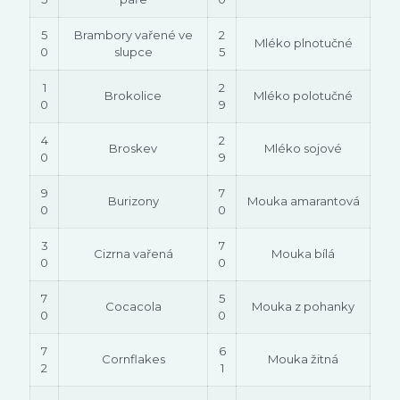
5
Brambory vařené ve
2
Mléko plnotučné
0
slupce
5
1
2
Brokolice
Mléko polotučné
0
9
4
2
Broskev
Mléko sojové
0
9
9
7
Burizony
Mouka amarantová
0
0
3
7
Cizrna vařená
Mouka bílá
0
0
7
5
Cocacola
Mouka z pohanky
0
0
7
6
Cornflakes
Mouka žitná
2
1