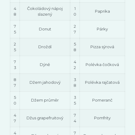
4
Čokoládový nápoj
1
Paprika
8
slazený
0
7
2
Donut
Párky
5
7
2
5
Droždí
Pizza sýrová
5
8
7
4
Dýně
Polévka čočková
3
2
8
3
Džem jahodový
Polévka rajčatová
7
8
5
3
Džem průměr
Pomeranč
0
5
4
7
Džus grapefruitový
Pomfrity
7
4
4
7