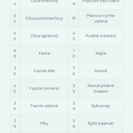
Džus mrkvový
Popcorn bez cukru
4
6
5
Pšenice rychle
Džus pomerančový
51
0
vařená
4
4
Džus rajčatový
Pudink instantní
0
0
6
1
Fanta
Rajče
5
0
3
7
Fazole bílé
Ravioli
0
0
4
3
Ravioli plněné
Fazole červené
0
9
masem
3
3
Fazole zelené
Rybí prsty
0
6
3
5
Fíky
Rýže basmati
5
0