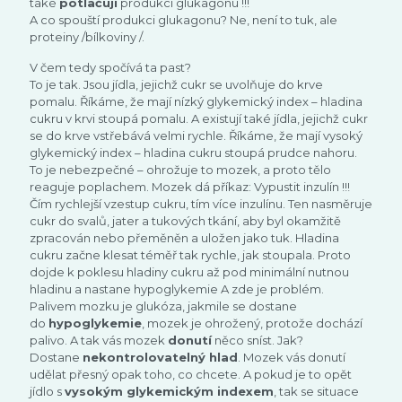
také
potlačují
produkci glukagonu !!!
A co spouští produkci glukagonu? Ne, není to tuk, ale
proteiny /bílkoviny /.
V čem tedy spočívá ta past?
To je tak. Jsou jídla, jejichž cukr se uvolňuje do krve
pomalu. Říkáme, že mají nízký glykemický index – hladina
cukru v krvi stoupá pomalu. A existují také jídla, jejichž cukr
se do krve vstřebává velmi rychle. Říkáme, že mají vysoký
glykemický index – hladina cukru stoupá prudce nahoru.
To je nebezpečné – ohrožuje to mozek, a proto tělo
reaguje poplachem. Mozek dá příkaz: Vypustit inzulín !!!
Čím rychlejší vzestup cukru, tím více inzulínu. Ten nasměruje
cukr do svalů, jater a tukových tkání, aby byl okamžitě
zpracován nebo přeměněn a uložen jako tuk. Hladina
cukru začne klesat téměř tak rychle, jak stoupala. Proto
dojde k poklesu hladiny cukru až pod minimální nutnou
hladinu a nastane hypoglykemie A zde je problém.
Palivem mozku je glukóza, jakmile se dostane
do
hypoglykemie
, mozek je ohrožený, protože dochází
palivo. A tak vás mozek
donutí
něco sníst. Jak?
Dostane
nekontrolovatelný hlad
. Mozek vás donutí
udělat přesný opak toho, co chcete. A pokud je to opět
jídlo s
vysokým glykemickým indexem
, tak se situace