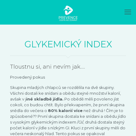
GLYKEMICKÝ INDEX
Tloustnu si, ani nevím jak.....
Provedený pokus
Skupina mladých chlapců se rozdělila na dvě skupiny.
Všichni dostali ke snídani a obědu stejné množství kalorií,
avšak v j
iné skladbě jídla.
Po obědě měli povoleno jíst
cokoli, co budou chtít. Bylo překvapením, že první skupina
snědla do večera o
80% kalorií více
než druhá ! Čím je to
způsobené?? První skupina dostala ke snídani a obědu jídlo
s vysokým glykemickým indexem /GI/, druhá dostala stejný
počet kalorií v jídle s nízkým GI. Kluci z první skupiny měli do
večera neskonalý hlad. Tento pokus se opakoval