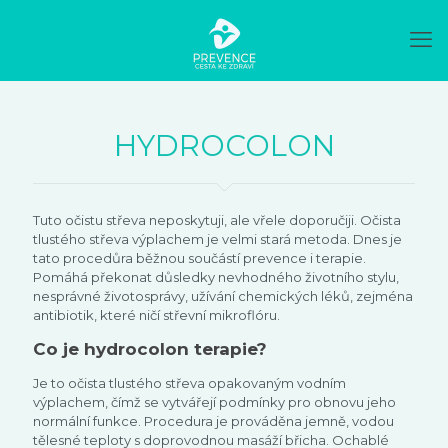
HYDROCOLON
Tuto očistu střeva neposkytuji, ale vřele doporučiji. Očista
tlustého střeva výplachem je velmi stará metoda. Dnes je
tato procedůra běžnou součástí prevence i terapie.
Pomáhá překonat důsledky nevhodného životního stylu,
nesprávné životosprávy, užívání chemických léků, zejména
antibiotik, které ničí střevní mikroflóru.
Co je hydrocolon terapie?
Je to očista tlustého střeva opakovaným vodním
výplachem, čímž se vytvářejí podmínky pro obnovu jeho
normální funkce. Procedura je prováděna jemně, vodou
tělesné teploty s doprovodnou masáží břicha. Ochablé