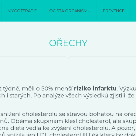
MYCOTERAPIE
OČISTA ORGANISMU
PREVENCE
OŘECHY
 krát týdně, měli o 50% menší
riziko infarktu
. Výzk
i starých. Po analýze všech výsledků zjistili, že
snížení cholesterolu se stravou bohatou na oře
týdnů. Oběma skupinám klesl cholesterol, ale sk
ná dieta vedla ke zvýšení cholesterolu. A pozor,
snížila jen LDL cholesterol !!! Lék který by dok