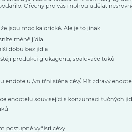
odařilo. Ořechy pro vás mohou udělat nesrovnate
 jsou moc kalorické. Ale je to jinak.
sníte méně jídla
lší dobu bez jídla
uštějí produkci glukagonu, spalovače tuků
u endotelu /vnitřní stěna cév/. Mít zdravý endo
ce endotelu související s konzumací tučných jíd
uků
 postupně vyčistí cévy