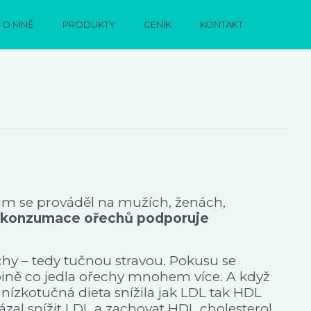
O MNĚ
PRODUKTY
CENÍK
KONTAKT
um se prováděl na mužích, ženách,
konzumace ořechů podporuje
chy – tedy tučnou stravou. Pokusu se
upině co jedla ořechy mnohem více. A když
 nízkotučná dieta snížila jak LDL tak HDL
ázal snížit LDL a zachovat HDL cholesterol