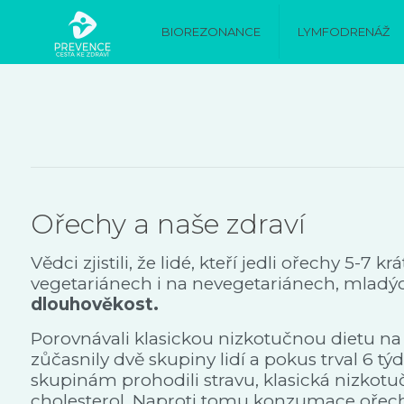
BIOREZONANCE
LYMFODRENÁŽ
Ořechy a naše zdraví
Vědci zjistili, že lidé, kteří jedli ořechy 5-7
vegetariánech i na nevegetariánech, mladých 
dlouhověkost.
Porovnávali klasickou nizkotučnou dietu na 
zůčasnily dvě skupiny lidí a pokus trval 6 
skupinám prohodili stravu, klasická nizkotuč
cholesterol. Naproti tomu konzumace ořechů 